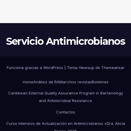
HOSPITAL PEDIÁTRICO CON
RECURSOS LIMITADOS DE
ARGENTINA
Servicio Antimicrobianos
Funciona gracias a WordPress
|
Tema:
Newsup
de
Themeansar
Home
Análisis de RAM
archivo revistas
Boletines
Caribbean External Quality Assurance Program in Bacteriology
and Antimicrobial Resistance
Contactos
Curso Intensivo de Actualización en Antimicrobianos «Dra. Alicia
Rossi» 2026