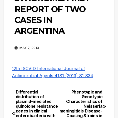
REPORT OF TWO
CASES IN
ARGENTINA
MAY 7, 2013
12th ISCVID International Journal of
Antimicrobial Agents 41S1 (2013) S1 S34
Differential
Phenotypic and
Navegación
distribution of
Genotypic
plasmid-mediated
Characteristics of
de
quinolone resistance
Neisseria
genes in clinical
meningitidis Disease-
entradas
enterobacteria with
Causing Strains in