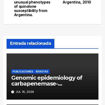
unusual phenotypes
Argentina, 2010
of quinolone
susceptibility from
Argentina.
Entrada relacionada
PUBLICACIONES
REVISTAS
Genomic epidemiology of
carbapenemase-
producing Enterobacter
JUL 16, 2026
cloacae complex in
Argentina: a retrospective