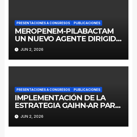
analysis (2016–2022)
PRESENTACIONES A CONGRESOS
PUBLICACIONES
MEROPENEM-PILABACTAM
UN NUEVO AGENTE DIRIGIDO
A ENTEROBACTERALES
JUN 2, 2026
PRODUCTORES DE
SERINOCARBAPENEMASAS
PRESENTACIONES A CONGRESOS
PUBLICACIONES
IMPLEMENTACIÓN DE LA
ESTRATEGIA GAIHN-AR PARA
LA CONTENCIÓN DE
JUN 2, 2026
ENTEROBACTERALES
PRODUCTORES DE
CARBAPENEMASAS EN UN