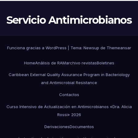
CONTENCIÓN
Servicio Antimicrobianos
Funciona gracias a WordPress
|
Tema:
Newsup
de
Themeansar
Home
Análisis de RAM
archivo revistas
Boletines
Caribbean External Quality Assurance Program in Bacteriology
and Antimicrobial Resistance
Contactos
Curso Intensivo de Actualización en Antimicrobianos «Dra. Alicia
Rossi» 2026
Derivaciones
Documentos