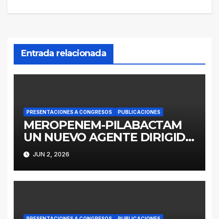
Entrada relacionada
PRESENTACIONES A CONGRESOS
PUBLICACIONES
MEROPENEM-PILABACTAM
UN NUEVO AGENTE DIRIGIDO
A ENTEROBACTERALES
JUN 2, 2026
PRODUCTORES DE
SERINOCARBAPENEMASAS
PRESENTACIONES A CONGRESOS
PUBLICACIONES