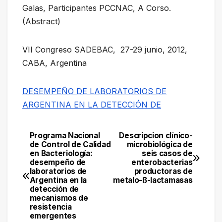
Galas, Participantes PCCNAC, A Corso.
(Abstract)
VII Congreso SADEBAC, 27-29 junio, 2012,
CABA, Argentina
DESEMPEÑO DE LABORATORIOS DE
ARGENTINA EN LA DETECCIÓN DE
Programa Nacional
Descripcion clínico-
Navegación
de Control de Calidad
microbiológica de
en Bacteriología:
seis casos de
de
desempeño de
enterobacterias
laboratorios de
productoras de
entradas
Argentina en la
metalo-ß-lactamasas
detección de
mecanismos de
resistencia
emergentes