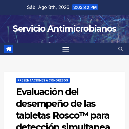
Saltar
Sáb. Ago 8th, 2026
3:03:43 PM
al
contenido
Servicio Antimicrobianos
PRESENTACIONES A CONGRESOS
Evaluación del
desempeño de las
tabletas Rosco™ para
detección simultanea