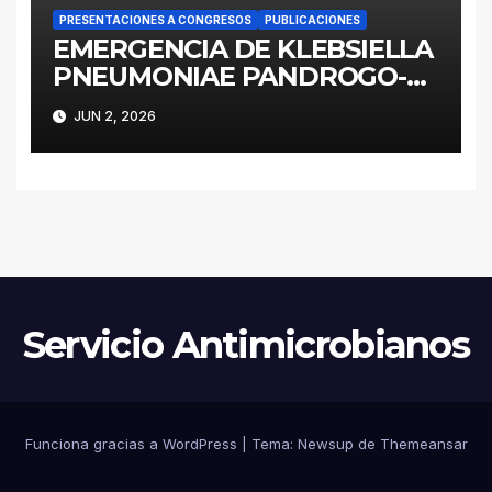
RECURSOS LIMITADOS DE
ARGENTINA
PRESENTACIONES A CONGRESOS
PUBLICACIONES
EMERGENCIA DE KLEBSIELLA
PNEUMONIAE PANDROGO-
RESISTENTE ST258 EN UNA
JUN 2, 2026
UNIDAD DE CUIDADOS
CRITICOS DE LA PROVINCIA
DE BUENOS AIRES
INVESTIGACIÓN DE UN
EVENTO EPIDEMIOLÓGICO Y
ESTRATEGIAS DE
CONTENCIÓN
Servicio Antimicrobianos
Funciona gracias a WordPress
|
Tema:
Newsup
de
Themeansar