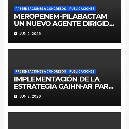
PRESENTACIONES A CONGRESOS
PUBLICACIONES
MEROPENEM-PILABACTAM
UN NUEVO AGENTE DIRIGIDO
A ENTEROBACTERALES
JUN 2, 2026
PRODUCTORES DE
SERINOCARBAPENEMASAS
PRESENTACIONES A CONGRESOS
PUBLICACIONES
IMPLEMENTACIÓN DE LA
ESTRATEGIA GAIHN-AR PARA
LA CONTENCIÓN DE
JUN 2, 2026
ENTEROBACTERALES
PRODUCTORES DE
CARBAPENEMASAS EN UN
HOSPITAL PEDIÁTRICO CON