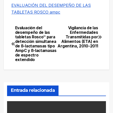
EVALUACIÓN DEL DESEMPEÑO DE LAS
TABLETAS ROSCO ampc
Evaluación del
Vigilancia de las
Navegación
desempeño de las
Enfermedades
tabletas Rosco™ para
Transmitidas por
de
detección simultanea
Alimentos (ETA) en
de ß-lactamasas tipo
Argentina, 2010-2011
entradas
AmpC y ß-lactamasas
de espectro
extendido
Entrada relacionada