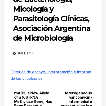
Micología y
Parasitología Clínicas,
Asociación Argentina
de Microbiología
ENE 1, 2011
Criterios de ensayo, interpretación e informe
de las pruebas de
rmtD2, a New Allele
Heterogeneous
Navegación
of a 16S rRNA
vancomycin-
Methylase Gene, Has
intermediate
de
Been Present in
susceptibility in a