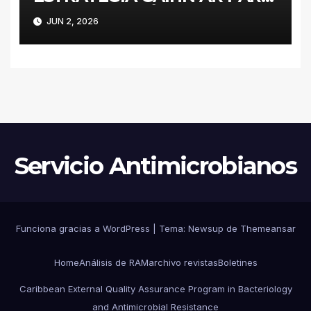
LA CONTENCIÓN DE
JUN 2, 2026
ENTEROBACTERALES
PRODUCTORES DE
CARBAPENEMASAS EN UN
HOSPITAL PEDIÁTRICO CON
RECURSOS LIMITADOS DE
ARGENTINA
Servicio Antimicrobianos
Funciona gracias a WordPress
|
Tema:
Newsup
de
Themeansar
Home
Análisis de RAM
archivo revistas
Boletines
Caribbean External Quality Assurance Program in Bacteriology
and Antimicrobial Resistance