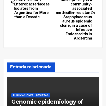
Enterobacteriaceae
community-
entradas
Isolates from
associated
Argentina for More
methicillin-resistant
than a Decade
Staphylococcus
aureus epidemic
clone, in a case of
Infective
Endocarditis in
Argentina
Entrada relacionada
PUBLICACIONES
REVISTAS
Genomic epidemiology of