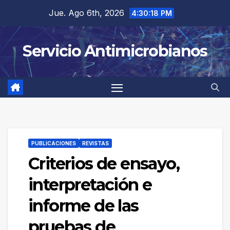
Saltar
Jue. Ago 6th, 2026
4:30:19 PM
al
contenido
Servicio Antimicrobianos
PUBLICACIONES
REVISTAS
Criterios de ensayo,
interpretación e
informe de las
pruebas de