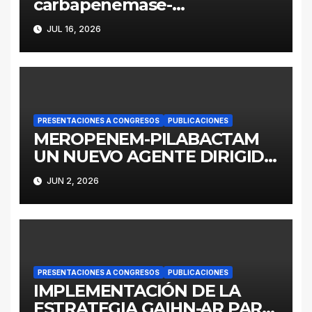
carbapenemase-
producing Enterobacter
JUL 16, 2026
cloacae complex in
Argentina: a retrospective
analysis (2016–2022)
PRESENTACIONES A CONGRESOS
PUBLICACIONES
MEROPENEM-PILABACTAM
UN NUEVO AGENTE DIRIGIDO
A ENTEROBACTERALES
JUN 2, 2026
PRODUCTORES DE
SERINOCARBAPENEMASAS
PRESENTACIONES A CONGRESOS
PUBLICACIONES
IMPLEMENTACIÓN DE LA
ESTRATEGIA GAIHN-AR PARA