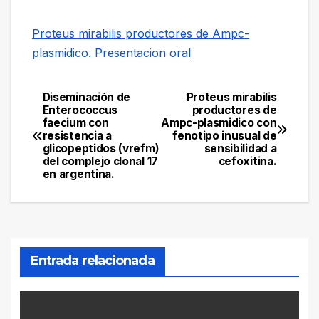
Proteus mirabilis productores de Ampc-
plasmidico. Presentacion oral
Diseminación de
Proteus mirabilis
Navegación
Enterococcus
productores de
faecium con
Ampc-plasmidico con
de
resistencia a
fenotipo inusual de
glicopeptidos (vrefm)
sensibilidad a
entradas
del complejo clonal 17
cefoxitina.
en argentina.
Entrada relacionada