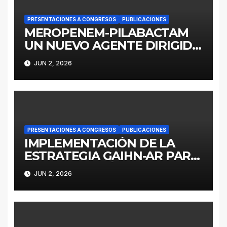
PRESENTACIONES A CONGRESOS
PUBLICACIONES
MEROPENEM-PILABACTAM
UN NUEVO AGENTE DIRIGIDO
A ENTEROBACTERALES
JUN 2, 2026
PRODUCTORES DE
SERINOCARBAPENEMASAS
PRESENTACIONES A CONGRESOS
PUBLICACIONES
IMPLEMENTACIÓN DE LA
ESTRATEGIA GAIHN-AR PARA
LA CONTENCIÓN DE
JUN 2, 2026
ENTEROBACTERALES
PRODUCTORES DE
CARBAPENEMASAS EN UN
HOSPITAL PEDIÁTRICO CON