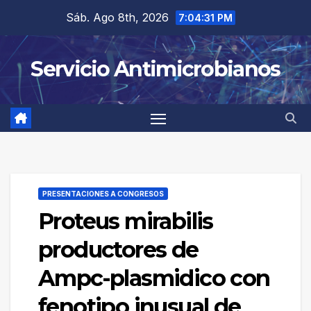
Saltar
Sáb. Ago 8th, 2026
7:04:31 PM
al
contenido
Servicio Antimicrobianos
PRESENTACIONES A CONGRESOS
Proteus mirabilis
productores de
Ampc-plasmidico con
fenotipo inusual de