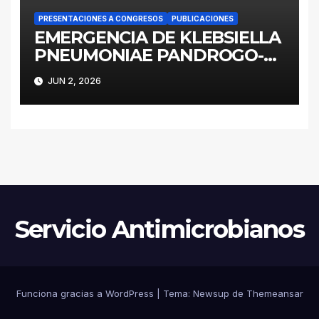
RECURSOS LIMITADOS DE
ARGENTINA
PRESENTACIONES A CONGRESOS
PUBLICACIONES
EMERGENCIA DE KLEBSIELLA
PNEUMONIAE PANDROGO-
RESISTENTE ST258 EN UNA
JUN 2, 2026
UNIDAD DE CUIDADOS
CRITICOS DE LA PROVINCIA
DE BUENOS AIRES
INVESTIGACIÓN DE UN
EVENTO EPIDEMIOLÓGICO Y
ESTRATEGIAS DE
CONTENCIÓN
Servicio Antimicrobianos
Funciona gracias a WordPress
|
Tema:
Newsup
de
Themeansar