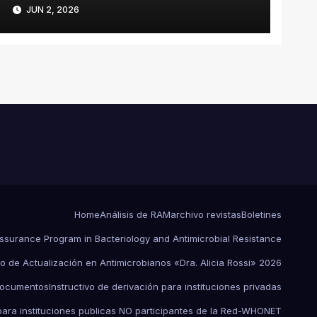
PANDROGO-RESISTENTE
JUN 2, 2026
ST258 EN UNA UNIDAD DE
CUIDADOS CRITICOS DE LA
PROVINCIA DE BUENOS
AIRES INVESTIGACIÓN DE
UN EVENTO
EPIDEMIOLÓGICO Y
ESTRATEGIAS DE
CONTENCIÓN
Home
Análisis de RAM
archivo revistas
Boletines
Assurance Program in Bacteriology and Antimicrobial Resistance
o de Actualización en Antimicrobianos «Dra. Alicia Rossi» 2026
ocumentos
Instructivo de derivación para instituciones privadas
 para instituciones publicas NO participantes de la Red-WHONET