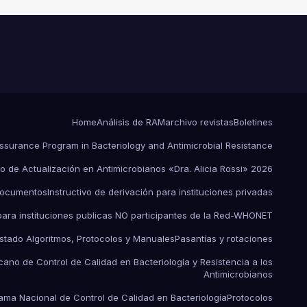
UN EVENTO
EPIDEMIOLÓGICO Y
ESTRATEGIAS DE
CONTENCIÓN
Home
Análisis de RAM
archivo revistas
Boletines
Assurance Program in Bacteriology and Antimicrobial Resistance
o de Actualización en Antimicrobianos «Dra. Alicia Rossi» 2026
ocumentos
Instructivo de derivación para instituciones privadas
 para instituciones publicas NO participantes de la Red-WHONET
istado Algoritmos, Protocolos y Manuales
Pasantías y rotaciones
ano de Control de Calidad en Bacteriología y Resistencia a los
Antimicrobianos
ama Nacional de Control de Calidad en Bacteriología
Protocolos