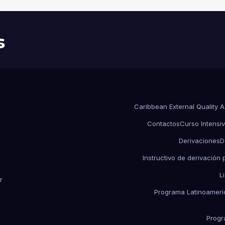
RECURSOS LIMITADOS DE
ARGENTINA
s
Caribbean External Quality 
Contactos
Curso Intensiv
Derivaciones
D
Instructivo de derivación
L
r
Programa Latinoameric
Progr