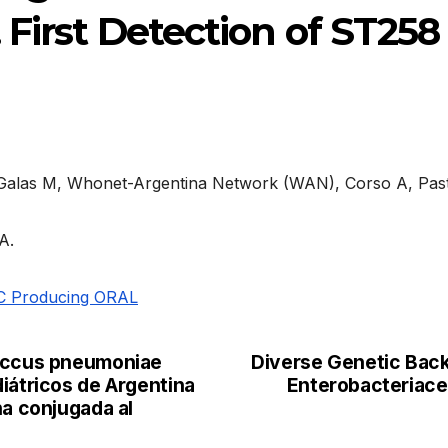
 First Detection of ST258
alas M, Whonet-Argentina Network (WAN), Corso A, Paster
A.
PC Producing ORAL
coccus pneumoniae
Diverse Genetic Bac
iátricos de Argentina
Enterobacteriacea
na conjugada al