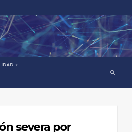
LIDAD
ión severa por