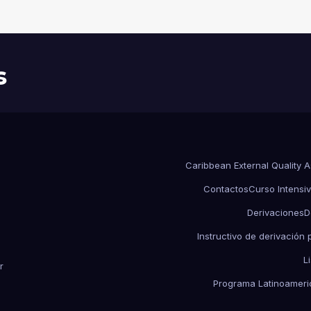
HOSPITAL PEDIÁTRICO CON
RECURSOS LIMITADOS DE
ARGENTINA
s
Caribbean External Quality 
Contactos
Curso Intensiv
Derivaciones
D
Instructivo de derivación
L
r
Programa Latinoameric