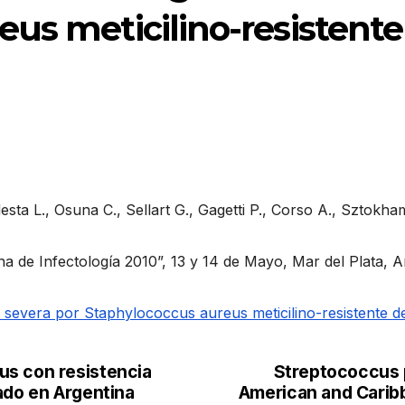
us meticilino-resistente 
sta L., Osuna C., Sellart G., Gagetti P., Corso A., Sztokha
a de Infectología 2010”, 13 y 14 de Mayo, Mar del Plata, A
n severa por Staphylococcus aureus meticilino-resistente d
us con resistencia
Streptococcus 
ado en Argentina
American and Caribb