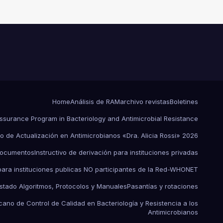
AIRES INVESTIGACIÓN DE
UN EVENTO
EPIDEMIOLÓGICO Y
ESTRATEGIAS DE
CONTENCIÓN
Home
Análisis de RAM
archivo revistas
Boletines
Assurance Program in Bacteriology and Antimicrobial Resistance
o de Actualización en Antimicrobianos «Dra. Alicia Rossi» 2026
ocumentos
Instructivo de derivación para instituciones privadas
 para instituciones publicas NO participantes de la Red-WHONET
istado Algoritmos, Protocolos y Manuales
Pasantías y rotaciones
ano de Control de Calidad en Bacteriología y Resistencia a los
Antimicrobianos