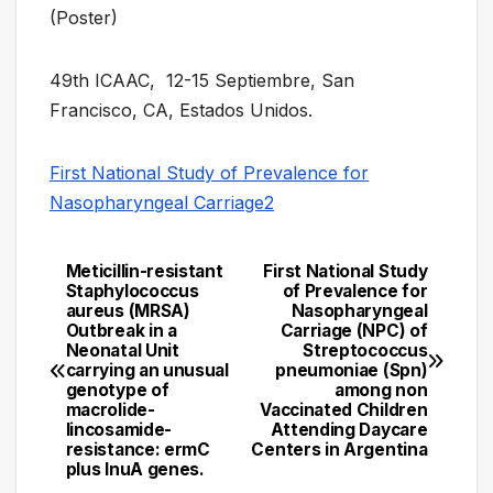
(Poster)
49th ICAAC, 12-15 Septiembre, San
Francisco, CA, Estados Unidos.
First National Study of Prevalence for
Nasopharyngeal Carriage2
Meticillin-resistant
First National Study
Navegación
Staphylococcus
of Prevalence for
aureus (MRSA)
Nasopharyngeal
de
Outbreak in a
Carriage (NPC) of
Neonatal Unit
Streptococcus
entradas
carrying an unusual
pneumoniae (Spn)
genotype of
among non
macrolide-
Vaccinated Children
lincosamide-
Attending Daycare
resistance: ermC
Centers in Argentina
plus lnuA genes.