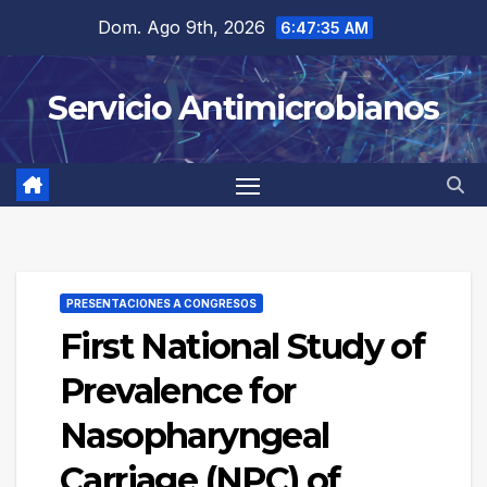
Saltar
Dom. Ago 9th, 2026
6:47:35 AM
al
contenido
Servicio Antimicrobianos
PRESENTACIONES A CONGRESOS
First National Study of
Prevalence for
Nasopharyngeal
Carriage (NPC) of