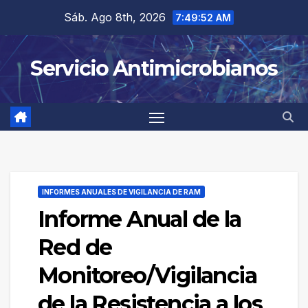
Saltar
Sáb. Ago 8th, 2026
7:49:52 AM
al
contenido
Servicio Antimicrobianos
INFORMES ANUALES DE VIGILANCIA DE RAM
Informe Anual de la
Red de
Monitoreo/Vigilancia
de la Resistencia a los