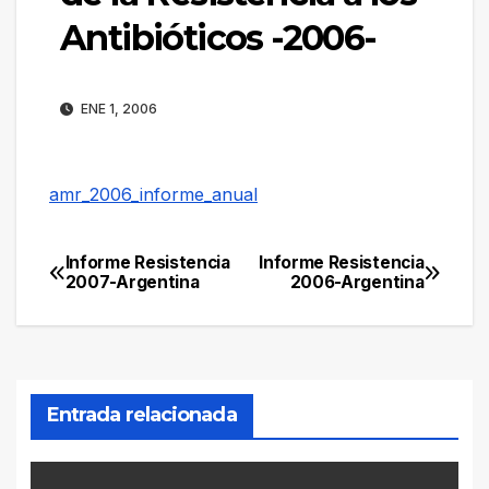
Antibióticos -2006-
ENE 1, 2006
amr_2006_informe_anual
Informe Resistencia
Informe Resistencia
Navegación
2007-Argentina
2006-Argentina
de
entradas
Entrada relacionada