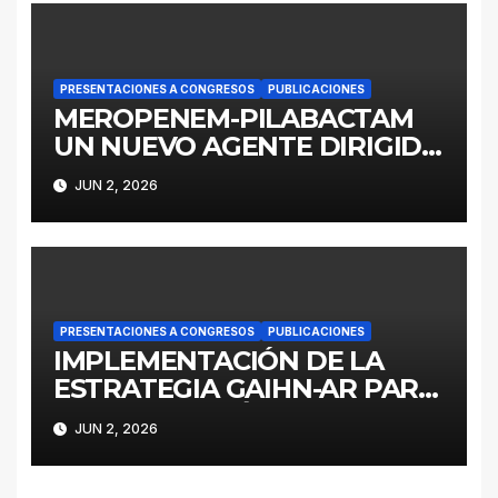
analysis (2016–2022)
PRESENTACIONES A CONGRESOS
PUBLICACIONES
MEROPENEM-PILABACTAM
UN NUEVO AGENTE DIRIGIDO
A ENTEROBACTERALES
JUN 2, 2026
PRODUCTORES DE
SERINOCARBAPENEMASAS
PRESENTACIONES A CONGRESOS
PUBLICACIONES
IMPLEMENTACIÓN DE LA
ESTRATEGIA GAIHN-AR PARA
LA CONTENCIÓN DE
JUN 2, 2026
ENTEROBACTERALES
PRODUCTORES DE