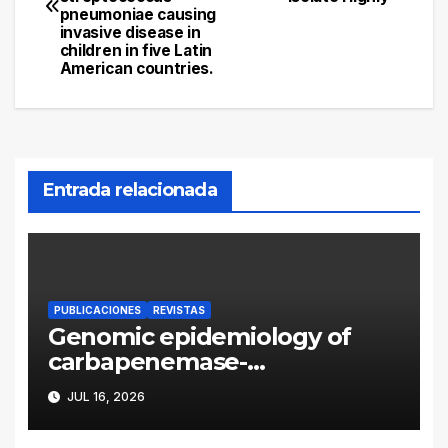
pneumoniae causing
entradas
invasive disease in
children in five Latin
American countries.
Entrada relacionada
PUBLICACIONES
REVISTAS
Genomic epidemiology of
carbapenemase-
producing Enterobacter
JUL 16, 2026
cloacae complex in
Argentina: a retrospective