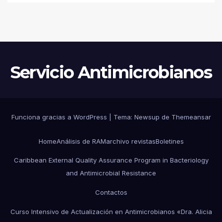
CARBAPENEMASAS EN UN
HOSPITAL PEDIÁTRICO CON
RECURSOS LIMITADOS DE
ARGENTINA
Servicio Antimicrobianos
Funciona gracias a WordPress
|
Tema:
Newsup
de
Themeansar
Home
Análisis de RAM
archivo revistas
Boletines
Caribbean External Quality Assurance Program in Bacteriology
and Antimicrobial Resistance
Contactos
Curso Intensivo de Actualización en Antimicrobianos «Dra. Alicia