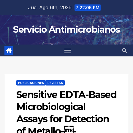
Saltar
Jue. Ago 6th, 2026
7:22:05 PM
al
contenido
Servicio Antimicrobianos
PUBLICACIONES
REVISTAS
Sensitive EDTA-Based
Microbiological
Assays for Detection
of Metallo--