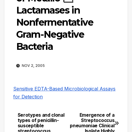
Lactamases in
Nonfermentative
Gram-Negative
Bacteria
NOV 2, 2005
Sensitive EDTA-Based Microbiological Assays
for Detection
Serotypes and clonal
Emergence of a
Navegación
types of penicillin-
Streptococcus
susceptible
pneumoniae Clinical
de
streptococcus
Isolate Highly