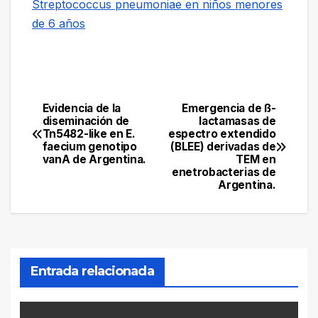
Streptococcus pneumoniae en niños menores
de 6 años
Evidencia de la
Emergencia de ß-
Navegación
diseminación de
lactamasas de
Tn5482-like en E.
espectro extendido
de
faecium genotipo
(BLEE) derivadas de
vanA de Argentina.
TEM en
entradas
enetrobacterias de
Argentina.
Entrada relacionada