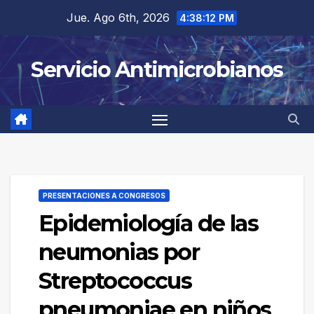
Saltar
Jue. Ago 6th, 2026
4:38:12 PM
al
contenido
Servicio Antimicrobianos
PRESENTACIONES A CONGRESOS
Epidemiología de las
neumonias por
Streptococcus
pneumoniae en niños