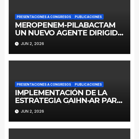
PRESENTACIONES A CONGRESOS
PUBLICACIONES
MEROPENEM-PILABACTAM
UN NUEVO AGENTE DIRIGIDO
A ENTEROBACTERALES
JUN 2, 2026
PRODUCTORES DE
SERINOCARBAPENEMASAS
PRESENTACIONES A CONGRESOS
PUBLICACIONES
IMPLEMENTACIÓN DE LA
ESTRATEGIA GAIHN-AR PARA
LA CONTENCIÓN DE
JUN 2, 2026
ENTEROBACTERALES
PRODUCTORES DE
CARBAPENEMASAS EN UN