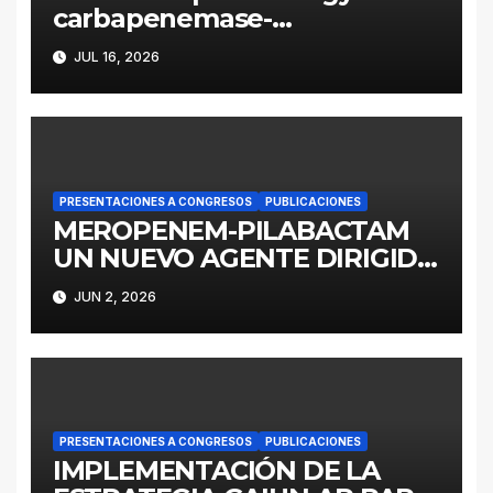
carbapenemase-
producing Enterobacter
JUL 16, 2026
cloacae complex in
Argentina: a retrospective
analysis (2016–2022)
PRESENTACIONES A CONGRESOS
PUBLICACIONES
MEROPENEM-PILABACTAM
UN NUEVO AGENTE DIRIGIDO
A ENTEROBACTERALES
JUN 2, 2026
PRODUCTORES DE
SERINOCARBAPENEMASAS
PRESENTACIONES A CONGRESOS
PUBLICACIONES
IMPLEMENTACIÓN DE LA