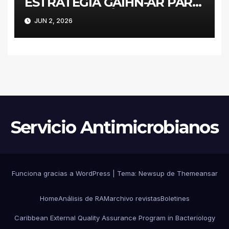
ESTRATEGIA GAIHN-AR PARA
LA CONTENCIÓN DE
JUN 2, 2026
ENTEROBACTERALES
PRODUCTORES DE
CARBAPENEMASAS EN UN
HOSPITAL PEDIÁTRICO CON
RECURSOS LIMITADOS DE
ARGENTINA
Servicio Antimicrobianos
Funciona gracias a WordPress
|
Tema:
Newsup
de
Themeansar
Home
Análisis de RAM
archivo revistas
Boletines
Caribbean External Quality Assurance Program in Bacteriology