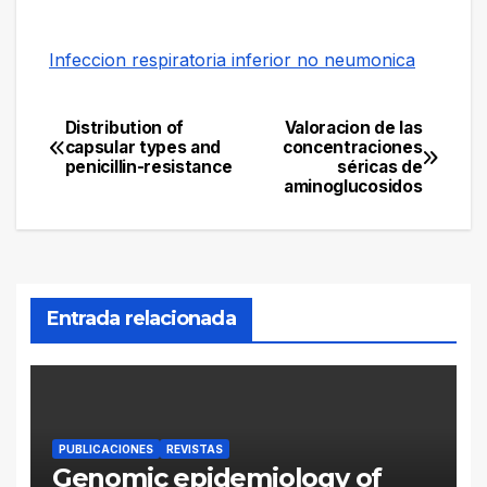
Infeccion respiratoria inferior no neumonica
Distribution of
Valoracion de las
Navegación
capsular types and
concentraciones
penicillin-resistance
séricas de
de
aminoglucosidos
entradas
Entrada relacionada
PUBLICACIONES
REVISTAS
Genomic epidemiology of